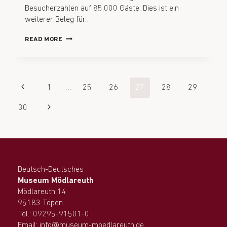
Besucherzahlen auf 85.000 Gäste. Dies ist ein
weiterer Beleg für…
READ MORE
1
…
25
26
27
28
29
30
Deutsch-Deutsches
Museum Mödlareuth
Mödlareuth 14
95183 Töpen
Tel.: 09295-91501-0
Email: info@museum-moedlareuth.de