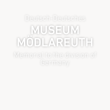
Deutsch-Deutsches
MUSEUM
MÖDLAREUTH
Memorial to the division of
Germany