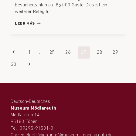
Besucherzahlen auf 85.000 Gäste. Dies ist ein
weiterer Beleg für…
LEER MÁS
1
…
25
26
27
28
29
30
Deutsch-Deutsches
Museum Mödlareuth
Mödlareuth 14
95183 Töpen
Tel.: 09295-91501-0
Correo electrónico: info@museum-moedlareuth.de