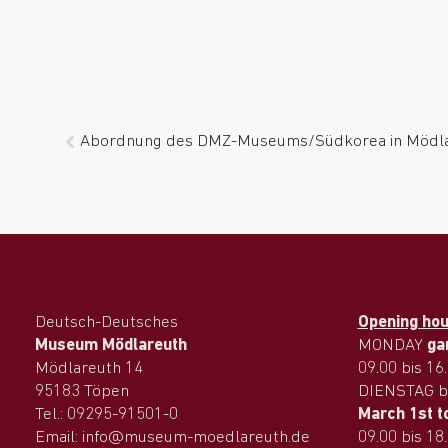
Abordnung des DMZ-Museums/Südkorea in Mödl
Deutsch-Deutsches
Opening ho
Museum Mödlareuth
MONDAY
ga
Mödlareuth 14
09.00 bis 16
95183 Töpen
DIENSTAG b
Tel.: 09295-91501-0
March 1st t
Email: info@museum-moedlareuth.de
09.00 bis 18