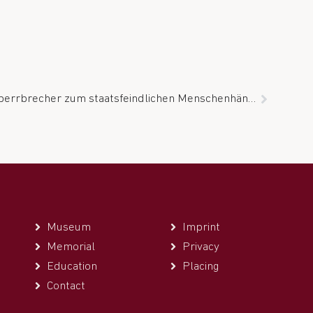
Einladung zum Vortrag „Vom Sperrbrecher zum staatsfeindlichen Menschenhändler“
Museum
Imprint
Memorial
Privacy
Education
Placing
Contact