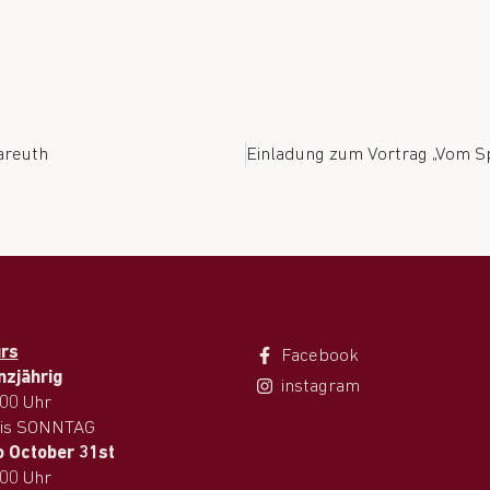
areuth
urs
Facebook
nzjährig
instagram
.00 Uhr
is SONNTAG
o October 31st
.00 Uhr