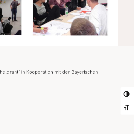
eldraht“ in Kooperation mit der Bayerischen
TOGGL
TOGGL