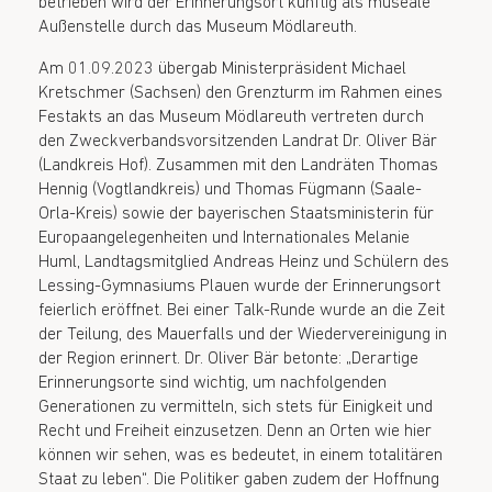
betrieben wird der Erinnerungsort künftig als museale
Außenstelle durch das Museum Mödlareuth.
Am 01.09.2023 übergab Ministerpräsident Michael
Kretschmer (Sachsen) den Grenzturm im Rahmen eines
Festakts an das Museum Mödlareuth vertreten durch
den Zweckverbandsvorsitzenden Landrat Dr. Oliver Bär
(Landkreis Hof). Zusammen mit den Landräten Thomas
Hennig (Vogtlandkreis) und Thomas Fügmann (Saale-
Orla-Kreis) sowie der bayerischen Staatsministerin für
Europaangelegenheiten und Internationales Melanie
Huml, Landtagsmitglied Andreas Heinz und Schülern des
Lessing-Gymnasiums Plauen wurde der Erinnerungsort
feierlich eröffnet. Bei einer Talk-Runde wurde an die Zeit
der Teilung, des Mauerfalls und der Wiedervereinigung in
der Region erinnert. Dr. Oliver Bär betonte: „Derartige
Erinnerungsorte sind wichtig, um nachfolgenden
Generationen zu vermitteln, sich stets für Einigkeit und
Recht und Freiheit einzusetzen. Denn an Orten wie hier
können wir sehen, was es bedeutet, in einem totalitären
Staat zu leben“. Die Politiker gaben zudem der Hoffnung