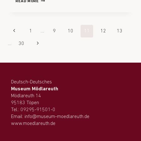
READ MORE
1
…
9
10
11
12
13
…
30
Deutsch-Deutsches
Museum Mödlareuth
Mödlareuth 14
95183 Töpen
Tel.: 09295-91501-0
Email: info@museum-moedlareuth.de
www.moedlareuth.de