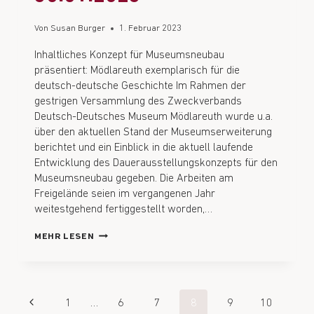
Von
Susan Burger
1. Februar 2023
Inhaltliches Konzept für Museumsneubau
präsentiert: Mödlareuth exemplarisch für die
deutsch-deutsche Geschichte Im Rahmen der
gestrigen Versammlung des Zweckverbands
Deutsch-Deutsches Museum Mödlareuth wurde u.a.
über den aktuellen Stand der Museumserweiterung
berichtet und ein Einblick in die aktuell laufende
Entwicklung des Dauerausstellungskonzepts für den
Museumsneubau gegeben. Die Arbeiten am
Freigelände seien im vergangenen Jahr
weitestgehend fertiggestellt worden,…
MEHR LESEN
1
…
6
7
8
9
10