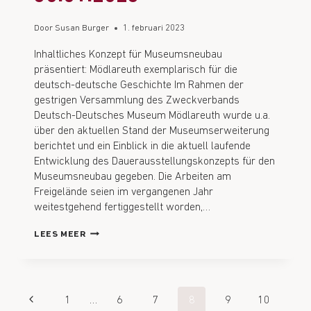
Door
Susan Burger
1. februari 2023
Inhaltliches Konzept für Museumsneubau
präsentiert: Mödlareuth exemplarisch für die
deutsch-deutsche Geschichte Im Rahmen der
gestrigen Versammlung des Zweckverbands
Deutsch-Deutsches Museum Mödlareuth wurde u.a.
über den aktuellen Stand der Museumserweiterung
berichtet und ein Einblick in die aktuell laufende
Entwicklung des Dauerausstellungskonzepts für den
Museumsneubau gegeben. Die Arbeiten am
Freigelände seien im vergangenen Jahr
weitestgehend fertiggestellt worden,…
LEES MEER
1
…
6
7
8
9
10