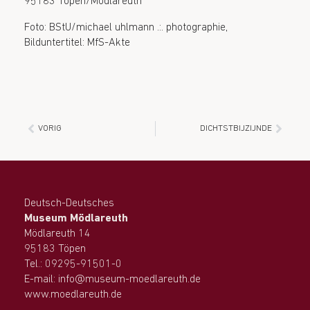
95183 Töpen/Mödlareuth
Foto: BStU/michael uhlmann .:. photographie,
Bilduntertitel: MfS-Akte
VORIG
DICHTSTBIJZIJNDE
Deutsch-Deutsches
Museum Mödlareuth
Mödlareuth 14
95183 Töpen
Tel.: 09295-91501-0
E-mail: info@museum-moedlareuth.de
www.moedlareuth.de