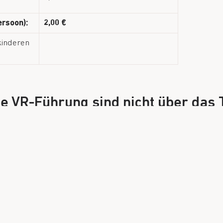
ersoon):
2,00 €
kinderen
ie VR-Führung sind nicht über das 
n Sie uns bitte an oder schicken e