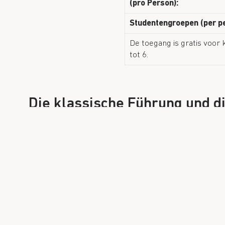
(pro Person):
Studentengroepen (per p
De toegang is gratis voor 
tot 6.
Die klassische Führung und d
Interesse rufe