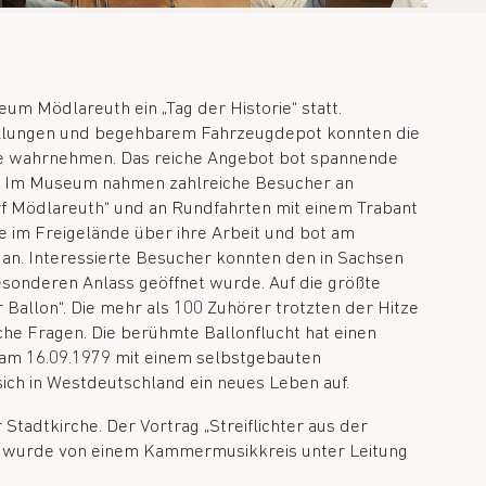
m Mödlareuth ein „Tag der Historie“ statt.
ellungen und begehbarem Fahrzeugdepot konnten die
ote wahrnehmen. Das reiche Angebot bot spannende
in. Im Museum nahmen zahlreiche Besucher an
orf Mödlareuth“ und an Rundfahrten mit einem Trabant
e im Freigelände über ihre Arbeit und bot am
. Interessierte Besucher konnten den in Sachsen
sonderen Anlass geöffnet wurde. Auf die größte
Ballon“. Die mehr als 100 Zuhörer trotzten der Hitze
che Fragen. Die berühmte Ballonflucht hat einen
 am 16.09.1979 mit einem selbstgebauten
sich in Westdeutschland ein neues Leben auf.
 Stadtkirche. Der Vortrag „Streiflichter aus der
ena) wurde von einem Kammermusikkreis unter Leitung