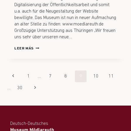
Digitalisierung der Öffentlichkeitsarbeit und somit
u.a. auch für die Neugestaltung der Website
bewilligte. Das Museum ist nun in neuer Aufmachung
an alter Stelle zu finden: www.moedlareuth.de
Großzügige Unterstützung aus Thüringen „Wir freuen
uns sehr über unseren neue…
LEER MÁS
1
…
7
8
9
10
11
…
30
Deutsch-Deutsches
Museum Mödlareuth