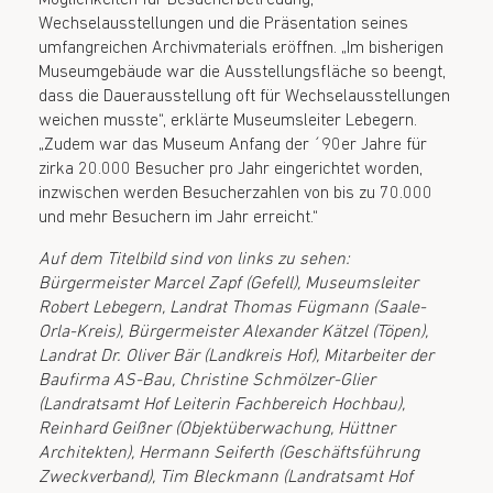
Möglichkeiten für Besucherbetreuung,
Wechselausstellungen und die Präsentation seines
umfangreichen Archivmaterials eröffnen. „Im bisherigen
Museumgebäude war die Ausstellungsfläche so beengt,
dass die Dauerausstellung oft für Wechselausstellungen
weichen musste“, erklärte Museumsleiter Lebegern.
„Zudem war das Museum Anfang der ´90er Jahre für
zirka 20.000 Besucher pro Jahr eingerichtet worden,
inzwischen werden Besucherzahlen von bis zu 70.000
und mehr Besuchern im Jahr erreicht.“
Auf dem Titelbild sind von links zu sehen:
Bürgermeister Marcel Zapf (Gefell), Museumsleiter
Robert Lebegern, Landrat Thomas Fügmann (Saale-
Orla-Kreis), Bürgermeister Alexander Kätzel (Töpen),
Landrat Dr. Oliver Bär (Landkreis Hof), Mitarbeiter der
Baufirma AS-Bau, Christine Schmölzer-Glier
(Landratsamt Hof Leiterin Fachbereich Hochbau),
Reinhard Geißner (Objektüberwachung, Hüttner
Architekten), Hermann Seiferth (Geschäftsführung
Zweckverband), Tim Bleckmann (Landratsamt Hof