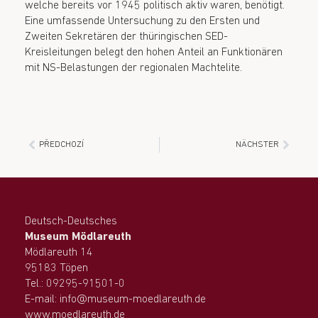
welche bereits vor 1945 politisch aktiv waren, benötigt.
Eine umfassende Untersuchung zu den Ersten und
Zweiten Sekretären der thüringischen SED-
Kreisleitungen belegt den hohen Anteil an Funktionären
mit NS-Belastungen der regionalen Machtelite.
PŘEDCHOZÍ
NÄCHSTER
Deutsch-Deutsches
Museum Mödlareuth
Mödlareuth 14
95183 Töpen
Tel.: 09295-91501-0
E-mail: info@museum-moedlareuth.de
www.moedlareuth.de