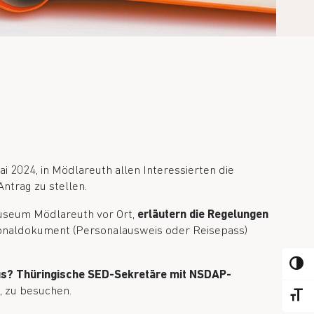
i 2024, in Mödlareuth allen Interessierten die
ntrag zu stellen.
Museum Mödlareuth vor Ort,
erläutern die Regelungen
ersonaldokument (Personalausweis oder Reisepass)
ALTER
s? Thüringische SED-Sekretäre mit NSDAP-
, zu besuchen.
ALTER