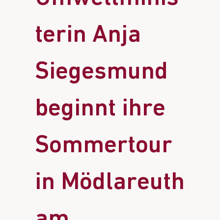
terin Anja
Siegesmund
beginnt ihre
Sommertour
in Mödlareuth
am