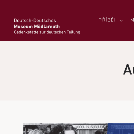
PŘÍBĚH
M
A