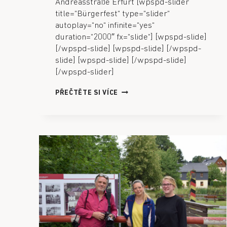
Andreasstraße Erfurt [wpspd-slider
title=“Bürgerfest“ type=“slider“
autoplay=“no“ infinite=“yes“
duration=“2000″ fx=“slide“] [wpspd-slide]
[/wpspd-slide] [wpspd-slide] [/wpspd-
slide] [wpspd-slide] [/wpspd-slide]
[/wpspd-slider]
PŘEČTĚTE SI VÍCE