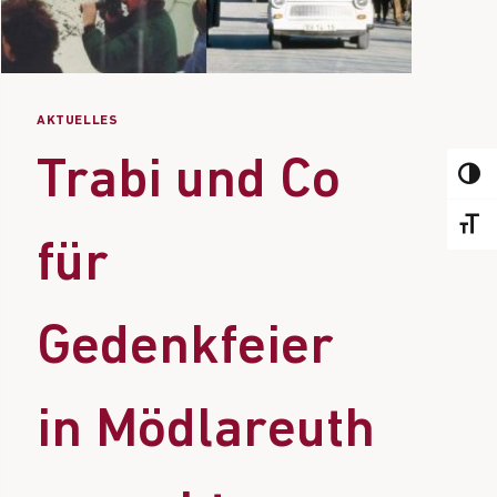
AKTUELLES
Trabi und Co
TOGGL
TOGGL
für
Gedenkfeier
in Mödlareuth