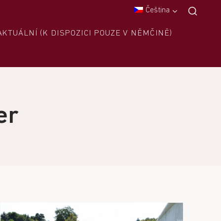
Čeština
AKTUÁLNÍ (K DISPOZICI POUZE V NĚMČINĚ)
er