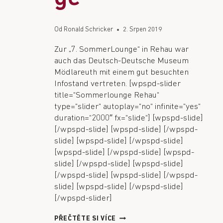
Od
Ronald Schricker
2. Srpen 2019
Zur „7. SommerLounge“ in Rehau war
auch das Deutsch-Deutsche Museum
Mödlareuth mit einem gut besuchten
Infostand vertreten. [wpspd-slider
title=“Sommerlounge Rehau“
type=“slider“ autoplay=“no“ infinite=“yes“
duration=“2000″ fx=“slide“] [wpspd-slide]
[/wpspd-slide] [wpspd-slide] [/wpspd-
slide] [wpspd-slide] [/wpspd-slide]
[wpspd-slide] [/wpspd-slide] [wpspd-
slide] [/wpspd-slide] [wpspd-slide]
[/wpspd-slide] [wpspd-slide] [/wpspd-
slide] [wpspd-slide] [/wpspd-slide]
[/wpspd-slider]
PŘEČTĚTE SI VÍCE