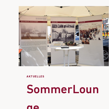
AKTUELLES
SommerLoun
ge