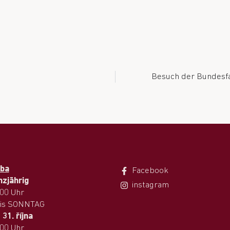
Besuch der Bundesfam
oba
Facebook
nzjährig
instagram
.00 Uhr
is SONNTAG
 31. října
.00 Uhr