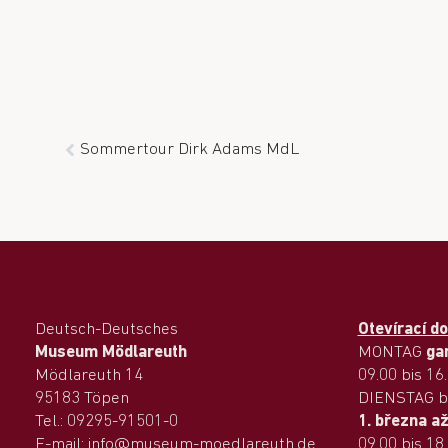
Sommertour Dirk Adams MdL
Deutsch-Deutsches
Otevírací d
Museum Mödlareuth
MONTAG
ga
Mödlareuth 14
09.00 bis 16
95183 Töpen
DIENSTAG b
Tel.: 09295-91501-0
1. března až
E-mail: info@museum-moedlareuth.de
09.00 bis 18