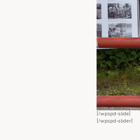
[/wpspd-slide]
[/wpspd-slider]