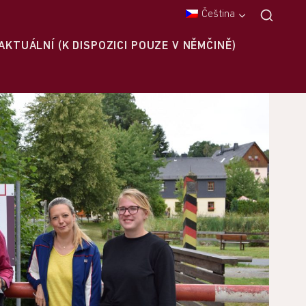
Čeština
AKTUÁLNÍ (K DISPOZICI POUZE V NĚMČINĚ)