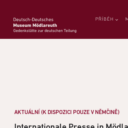
PŘÍBĚH
AKTUÁLNÍ (K DISPOZICI POUZE V NĚMČINĚ)
Internationale Presse in Mödl