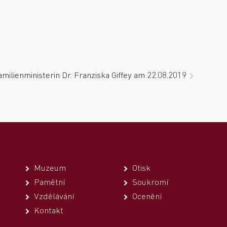
ilienministerin Dr. Franziska Giffey am 22.08.2019
Muzeum
Otisk
Pamětní
Soukromí
Vzdělávání
Ocenění
Kontakt