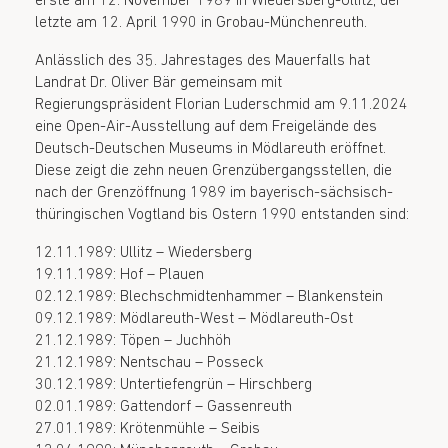
erste am 12. November 1989 in Wiedersberg-Ullitz, der
letzte am 12. April 1990 in Grobau-Münchenreuth.
Anlässlich des 35. Jahrestages des Mauerfalls hat
Landrat Dr. Oliver Bär gemeinsam mit
Regierungspräsident Florian Luderschmid am 9.11.2024
eine Open-Air-Ausstellung auf dem Freigelände des
Deutsch-Deutschen Museums in Mödlareuth eröffnet.
Diese zeigt die zehn neuen Grenzübergangsstellen, die
nach der Grenzöffnung 1989 im bayerisch-sächsisch-
thüringischen Vogtland bis Ostern 1990 entstanden sind:
12.11.1989: Ullitz – Wiedersberg
19.11.1989: Hof – Plauen
02.12.1989: Blechschmidtenhammer – Blankenstein
09.12.1989: Mödlareuth-West – Mödlareuth-Ost
21.12.1989: Töpen – Juchhöh
21.12.1989: Nentschau – Posseck
30.12.1989: Untertiefengrün – Hirschberg
02.01.1989: Gattendorf – Gassenreuth
27.01.1989: Krötenmühle – Seibis