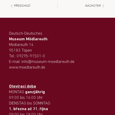
PŘEDCHOZÍ
NÄCHSTER
Deutsch-Deutsches
Museum Mödlareuth
Mödlareuth 14
95183 Töpen
Tel.: 09295-91501-0
E-mail: info@museum-moedlareuth.de
www.moedlareuth.de
Otevírací doba
MONTAG
ganzjährig
09.00 bis 16.00 Uhr
DIENSTAG bis SONNTAG
1. března až 31. října
09.00 bis 18.00 Uhr