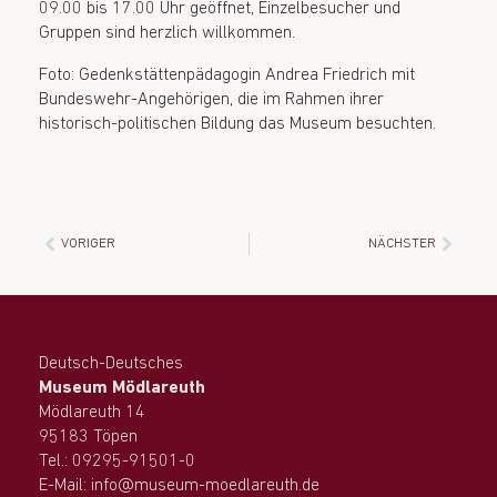
09.00 bis 17.00 Uhr geöffnet, Einzelbesucher und
Gruppen sind herzlich willkommen.
Foto: Gedenkstättenpädagogin Andrea Friedrich mit
Bundeswehr-Angehörigen, die im Rahmen ihrer
historisch-politischen Bildung das Museum besuchten.
VORIGER
NÄCHSTER
Deutsch-Deutsches
Museum Mödlareuth
Mödlareuth 14
95183 Töpen
Tel.: 09295-91501-0
E-Mail: info@museum-moedlareuth.de