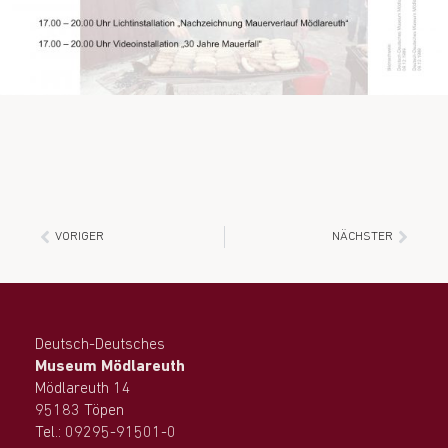
VORIGER
NÄCHSTER
Deutsch-Deutsches
Museum Mödlareuth
Mödlareuth 14
95183 Töpen
Tel.: 09295-91501-0