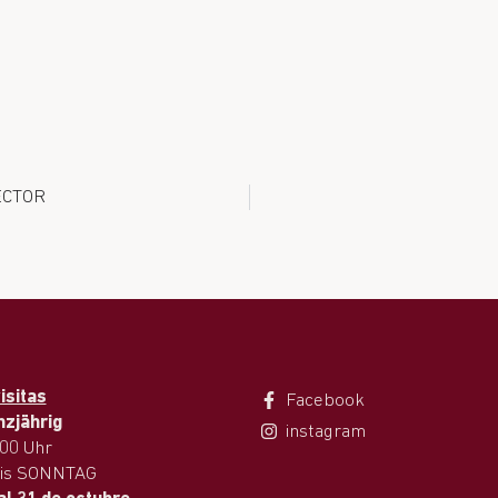
ECTOR
isitas
Facebook
nzjährig
instagram
.00 Uhr
is SONNTAG