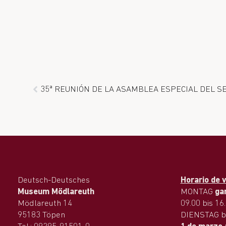
35ª REUNIÓN DE LA ASAMBLEA ESPECIAL DEL S
Deutsch-Deutsches
Horario de v
Museum Mödlareuth
MONTAG
ga
Mödlareuth 14
09.00 bis 16
95183 Töpen
DIENSTAG b