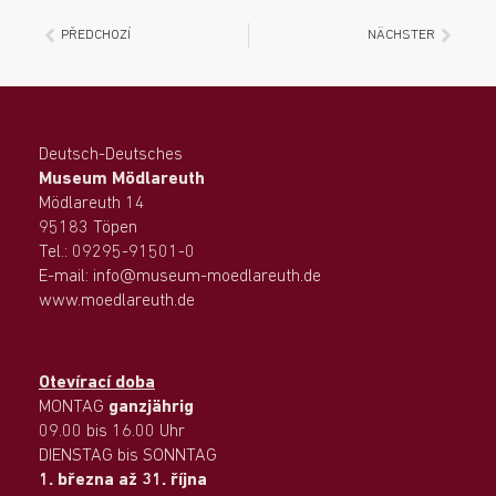
PŘEDCHOZÍ
NÄCHSTER
Deutsch-Deutsches
Museum Mödlareuth
Mödlareuth 14
95183 Töpen
Tel.: 09295-91501-0
E-mail: info@museum-moedlareuth.de
www.moedlareuth.de
Otevírací doba
MONTAG
ganzjährig
09.00 bis 16.00 Uhr
DIENSTAG bis SONNTAG
1. března až 31. října