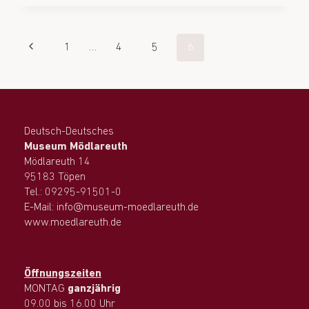
1
…
4
5
6
Deutsch-Deutsches
Museum Mödlareuth
Mödlareuth 14
95183 Töpen
Tel.: 09295-91501-0
E-Mail: info@museum-moedlareuth.de
www.moedlareuth.de
Öffnungszeiten
MONTAG
ganzjährig
09.00 bis 16.00 Uhr