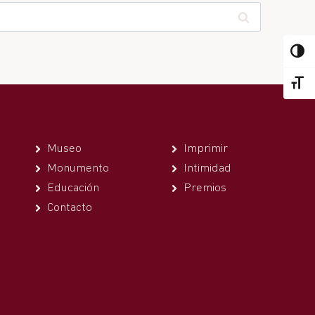
ALTER
ALTER
Museo
Imprimir
Monumento
Intimidad
Educación
Premios
Contacto