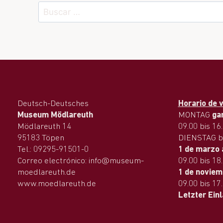
Deutsch-Deutsches
Horario de v
Museum Mödlareuth
MONTAG
ga
Mödlareuth 14
09.00 bis 16
95183 Töpen
DIENSTAG b
Tel.: 09295-91501-0
1 de marzo 
Correo electrónico: info@museum-
09.00 bis 18
moedlareuth.de
1 de noviem
www.moedlareuth.de
09.00 bis 17
Letzter Ein