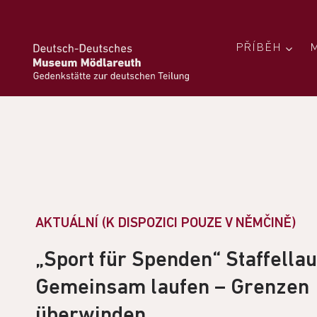
PŘÍBĚH
AKTUÁLNÍ (K DISPOZICI POUZE V NĚMČINĚ)
„Sport für Spenden“ Staffellau
Gemeinsam laufen – Grenzen
überwinden