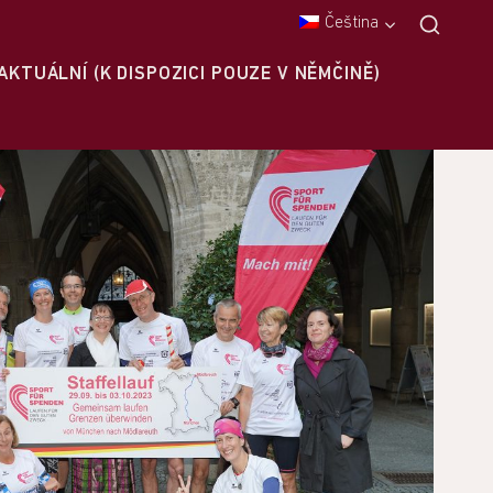
Čeština
AKTUÁLNÍ (K DISPOZICI POUZE V NĚMČINĚ)