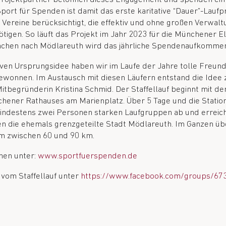
Sport für Spenden ist damit das erste karitative “Dauer”-Lau
 Vereine berücksichtigt, die effektiv und ohne großen Verwa
tigen. So läuft das Projekt im Jahr 2023 für die Münchener E
nchen nach Mödlareuth wird das jährliche Spendenaufkommen 
iven Ursprungsidee haben wir im Laufe der Jahre tolle Freun
ewonnen. Im Austausch mit diesen Läufern entstand die Idee 
itbegründerin Kristina Schmid. Der Staffellauf beginnt mit de
ener Rathauses am Marienplatz. Über 5 Tage und die Station
 mindestens zwei Personen starken Laufgruppen ab und erreich
n die ehemals grenzgeteilte Stadt Mödlareuth. Im Ganzen übe
 zwischen 60 und 90 km.
nen unter:
www.sportfuerspenden.de
 vom Staffellauf unter
https://www.facebook.com/groups/6