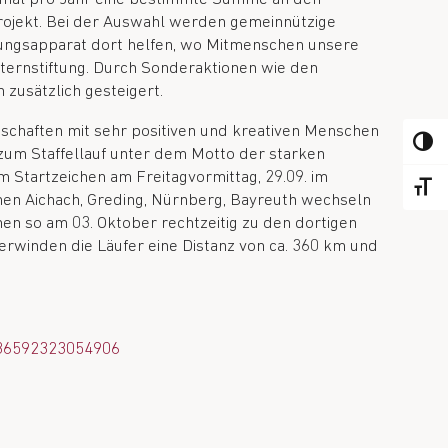
fprojekt. Bei der Auswahl werden gemeinnützige
ltungsapparat dort helfen, wo Mitmenschen unsere
lternstiftung. Durch Sonderaktionen wie den
zusätzlich gesteigert.
dschaften mit sehr positiven und kreativen Menschen
TOGGL
zum Staffellauf unter dem Motto der starken
m Startzeichen am Freitagvormittag, 29.09. im
TOGGL
en Aichach, Greding, Nürnberg, Bayreuth wechseln
en so am 03. Oktober rechtzeitig zu den dortigen
rwinden die Läufer eine Distanz von ca. 360 km und
736592323054906