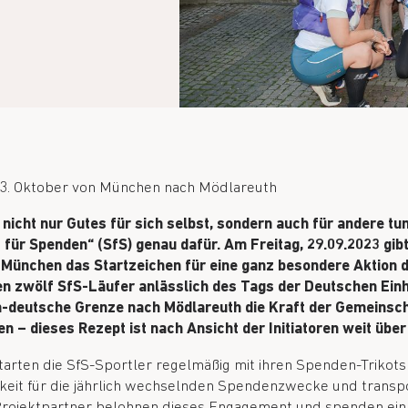
 3. Oktober von München nach Mödlareuth
nicht nur Gutes für sich selbst, sondern auch für andere tun
 für Spenden“ (SfS) genau dafür. Am Freitag, 29.09.2023 gib
ünchen das Startzeichen für eine ganz besondere Aktion de
en zwölf SfS-Läufer anlässlich des Tags der Deutschen Einh
-deutsche Grenze nach Mödlareuth die Kraft der Gemeinsch
 – dieses Rezept ist nach Ansicht der Initiatoren weit übe
starten die SfS-Sportler regelmäßig mit ihren Spenden-Trikots 
it für die jährlich wechselnden Spendenzwecke und transport
ie Projektpartner belohnen dieses Engagement und spenden e