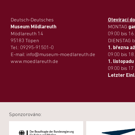
Deutsch-Deutsches
Otevírací d
Museum Mödlareuth
MONTAG
ga
Mödlareuth 14
09.00 bis 16
95183 Töpen
DIENSTAG b
Tel.: 09295-91501-0
1. března až
E-mail: info@museum-moedlareuth.de
09.00 bis 18
www.moedlareuth.de
1. listopadu
09.00 bis 17
Letzter Ein
Sponzorováno: