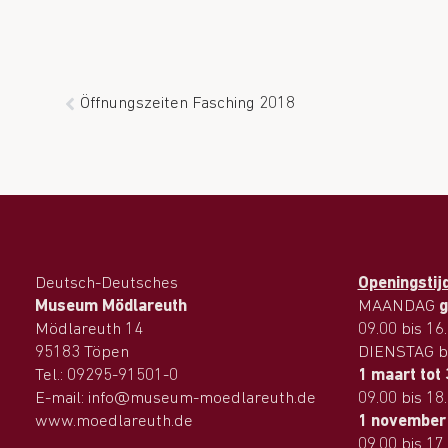
Öffnungszeiten Fasching 2018
Deutsch-Deutsches
Openingstij
Museum Mödlareuth
MAANDAG
g
Mödlareuth 14
09.00 bis 16
95183 Töpen
DIENSTAG b
Tel.: 09295-91501-0
1 maart tot
E-mail: info@museum-moedlareuth.de
09.00 bis 18
www.moedlareuth.de
1 november 
09.00 bis 17