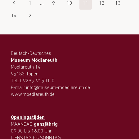
1
…
9
10
11
12
13
14
Deutsch-Deutsches
Museum Mödlareuth
Mödlareuth 14
95183 Töpen
Tel.: 09295-91501-0
E-mail: info@museum-moedlareuth.de
www.moedlareuth.de
Openingstijden
MAANDAG
ganzjährig
09.00 bis 16.00 Uhr
DIENSTAG bis SONNTAG