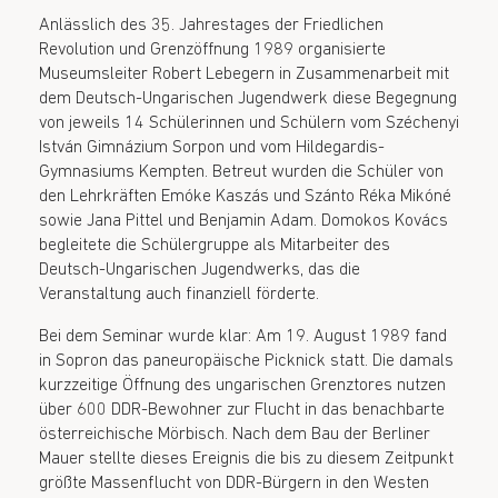
Anlässlich des 35. Jahrestages der Friedlichen
Revolution und Grenzöffnung 1989 organisierte
Museumsleiter Robert Lebegern in Zusammenarbeit mit
dem Deutsch-Ungarischen Jugendwerk diese Begegnung
von jeweils 14 Schülerinnen und Schülern vom Széchenyi
István Gimnázium Sorpon und vom Hildegardis-
Gymnasiums Kempten. Betreut wurden die Schüler von
den Lehrkräften Emóke Kaszás und Szánto Réka Mikóné
sowie Jana Pittel und Benjamin Adam. Domokos Kovács
begleitete die Schülergruppe als Mitarbeiter des
Deutsch-Ungarischen Jugendwerks, das die
Veranstaltung auch finanziell förderte.
Bei dem Seminar wurde klar: Am 19. August 1989 fand
in Sopron das paneuropäische Picknick statt. Die damals
kurzzeitige Öffnung des ungarischen Grenztores nutzen
über 600 DDR-Bewohner zur Flucht in das benachbarte
österreichische Mörbisch. Nach dem Bau der Berliner
Mauer stellte dieses Ereignis die bis zu diesem Zeitpunkt
größte Massenflucht von DDR-Bürgern in den Westen