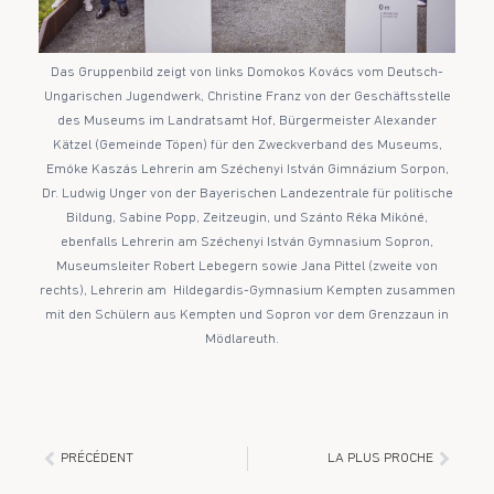
Das Gruppenbild zeigt von links Domokos Kovács vom Deutsch-
Ungarischen Jugendwerk, Christine Franz von der Geschäftsstelle
des Museums im Landratsamt Hof, Bürgermeister Alexander
Kätzel (Gemeinde Töpen) für den Zweckverband des Museums,
Emóke Kaszás Lehrerin am Széchenyi István Gimnázium Sorpon,
Dr. Ludwig Unger von der Bayerischen Landezentrale für politische
Bildung, Sabine Popp, Zeitzeugin, und Szánto Réka Mikóné,
ebenfalls Lehrerin am Széchenyi István Gymnasium Sopron,
Museumsleiter Robert Lebegern sowie Jana Pittel (zweite von
rechts), Lehrerin am Hildegardis-Gymnasium Kempten zusammen
mit den Schülern aus Kempten und Sopron vor dem Grenzzaun in
Mödlareuth.
PRÉCÉDENT
LA PLUS PROCHE