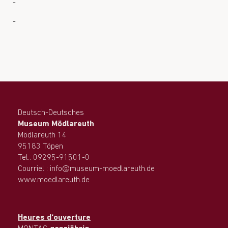
-
-
Deutsch-Deutsches
Museum Mödlareuth
Mödlareuth 14
95183 Töpen
Tel.: 09295-91501-0
Courriel : info@museum-moedlareuth.de
www.moedlareuth.de
Heures d‘ouverture