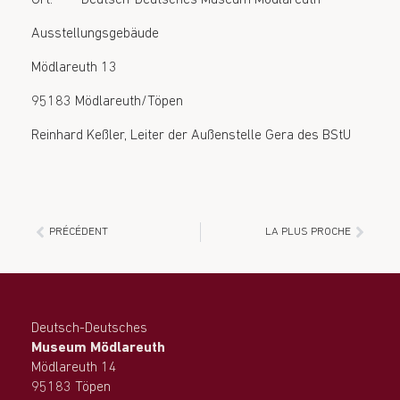
Ausstellungsgebäude
Mödlareuth 13
95183 Mödlareuth/Töpen
Reinhard Keßler, Leiter der Außenstelle Gera des BStU
PRÉCÉDENT
LA PLUS PROCHE
Deutsch-Deutsches
Museum Mödlareuth
Mödlareuth 14
95183 Töpen