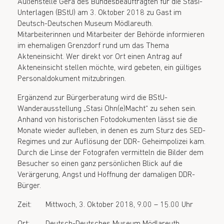
Außenstelle Gera des Bundesbeauftragten für die Stasi-
Unterlagen (BStU) am 3. Oktober 2018 zu Gast im
Deutsch-Deutschen Museum Mödlareuth.
Mitarbeiterinnen und Mitarbeiter der Behörde informieren
im ehemaligen Grenzdorf rund um das Thema
Akteneinsicht. Wer direkt vor Ort einen Antrag auf
Akteneinsicht stellen möchte, wird gebeten, ein gültiges
Personaldokument mitzubringen.
Ergänzend zur Bürgerberatung wird die BStU-
Wanderausstellung „Stasi Ohn(e)Macht“ zu sehen sein.
Anhand von historischen Fotodokumenten lässt sie die
Monate wieder aufleben, in denen es zum Sturz des SED-
Regimes und zur Auflösung der DDR- Geheimpolizei kam.
Durch die Linse der Fotografen vermitteln die Bilder dem
Besucher so einen ganz persönlichen Blick auf die
Verärgerung, Angst und Hoffnung der damaligen DDR-
Bürger.
Zeit: Mittwoch, 3. Oktober 2018, 9.00 – 15.00 Uhr
Ort: Deutsch-Deutsches Museum Mödlareuth