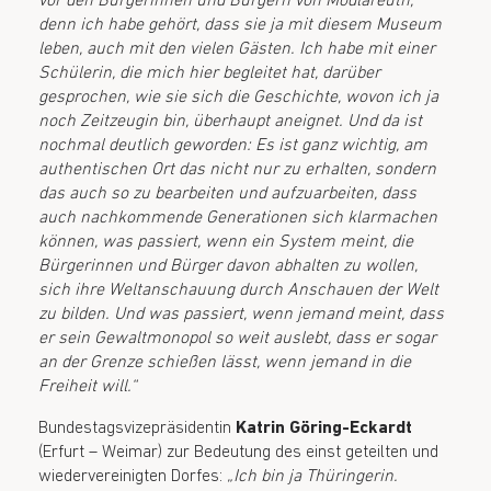
vor den Bürgerinnen und Bürgern von Mödlareuth,
denn ich habe gehört, dass sie ja mit diesem Museum
leben, auch mit den vielen Gästen. Ich habe mit einer
Schülerin, die mich hier begleitet hat, darüber
gesprochen, wie sie sich die Geschichte, wovon ich ja
noch Zeitzeugin bin, überhaupt aneignet. Und da ist
nochmal deutlich geworden: Es ist ganz wichtig, am
authentischen Ort das nicht nur zu erhalten, sondern
das auch so zu bearbeiten und aufzuarbeiten, dass
auch nachkommende Generationen sich klarmachen
können, was passiert, wenn ein System meint, die
Bürgerinnen und Bürger davon abhalten zu wollen,
sich ihre Weltanschauung durch Anschauen der Welt
zu bilden. Und was passiert, wenn jemand meint, dass
er sein Gewaltmonopol so weit auslebt, dass er sogar
an der Grenze schießen lässt, wenn jemand in die
Freiheit will.“
Bundestagsvizepräsidentin
Katrin Göring-Eckardt
(Erfurt – Weimar) zur Bedeutung des einst geteilten und
wiedervereinigten Dorfes:
„Ich bin ja Thüringerin.