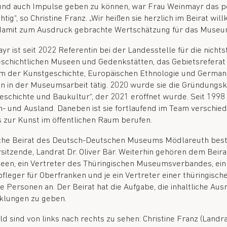
 und auch Impulse geben zu können, war Frau Weinmayr das p
tig“, so Christine Franz. „Wir heißen sie herzlich im Beirat w
 damit zum Ausdruck gebrachte Wertschätzung für das Museu
yr ist seit 2022 Referentin bei der Landesstelle für die nich
eschichtlichen Museen und Gedenkstätten, das Gebietsrefer
 der Kunstgeschichte, Europäischen Ethnologie und Germanisti
en in der Museumsarbeit tätig. 2020 wurde sie die Gründungs
 Geschichte und Baukultur“, der 2021 eröffnet wurde. Seit 199
n- und Ausland. Daneben ist sie fortlaufend im Team verschied
s zur Kunst im öffentlichen Raum berufen.
che Beirat des Deutsch-Deutschen Museums Mödlareuth besteh
tzende, Landrat Dr. Oliver Bär. Weiterhin gehören dem Beirat
seen, ein Vertreter des Thüringischen Museumsverbandes, ein 
leger für Oberfranken und je ein Vertreter einer thüringische
e Personen an. Der Beirat hat die Aufgabe, die inhaltliche A
cklungen zu geben.
ld sind von links nach rechts zu sehen: Christine Franz (Land