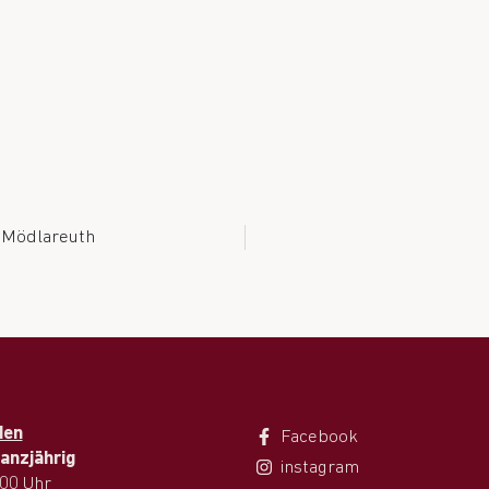
n Mödlareuth
den
Facebook
anzjährig
instagram
.00 Uhr