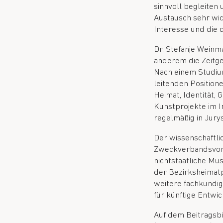
sinnvoll begleiten
Austausch sehr wich
Interesse und die
Dr. Stefanje Weinma
anderem die Zeitg
Nach einem Studium
leitenden Position
Heimat, Identität,
Kunstprojekte im I
regelmäßig in Jury
Der wissenschaftli
Zweckverbandsvorsi
nichtstaatliche Mu
der Bezirksheimatpf
weitere fachkundig
für künftige Entwi
Auf dem Beitragsbi