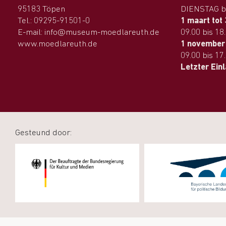
95183 Töpen
DIENSTAG b
Tel.: 09295-91501-0
1 maart tot
E-mail: info@museum-moedlareuth.de
09.00 bis 18
www.moedlareuth.de
1 november 
09.00 bis 17
Letzter Ein
Gesteund door: