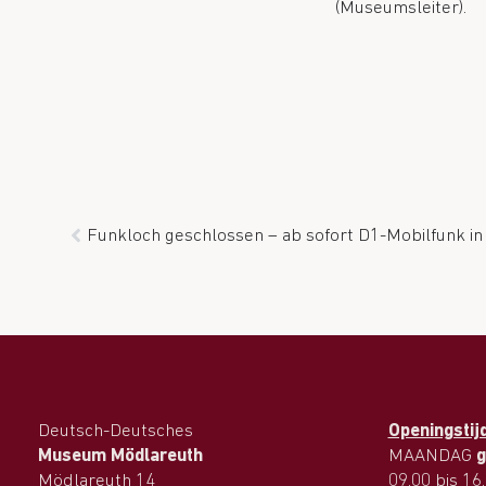
(Museumsleiter).
Funkloch geschlossen – ab sofort D1-Mobilfunk i
Deutsch-Deutsches
Openingstij
Museum Mödlareuth
MAANDAG
g
Mödlareuth 14
09.00 bis 16