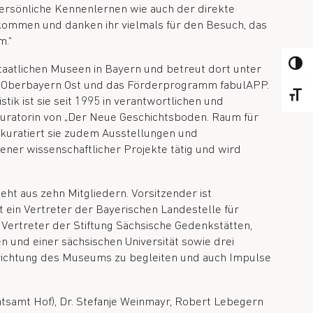
ersönliche Kennenlernen wie auch der direkte
illkommen und danken ihr vielmals für den Besuch, das
m.“
KEUZE
tstaatlichen Museen in Bayern und betreut dort unter
at Oberbayern Ost und das Förderprogramm fabulAPP.
KIES 
k ist sie seit 1995 in verantwortlichen und
kuratorin von „Der Neue Geschichtsboden. Raum für
8 kuratiert sie zudem Ausstellungen und
ener wissenschaftlicher Projekte tätig und wird
t aus zehn Mitgliedern. Vorsitzender ist
 ein Vertreter der Bayerischen Landestelle für
Vertreter der Stiftung Sächsische Gedenkstätten,
n und einer sächsischen Universität sowie drei
usrichtung des Museums zu begleiten und auch Impulse
ratsamt Hof), Dr. Stefanje Weinmayr, Robert Lebegern