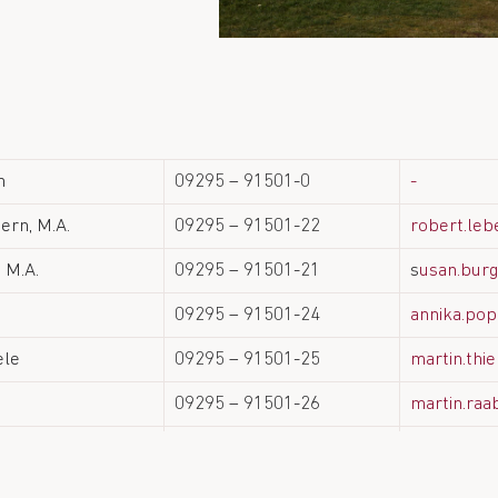
h
09295 – 91501-0
-
ern, M.A.
09295 – 91501-22
robert.le
 M.A.
09295 – 91501-21
s
usan.bur
09295 – 91501-24
annika.po
iele
09295 – 91501-25
martin.th
09295 – 91501-26
martin.ra
09295 – 91501-27
09295 – 91501-36