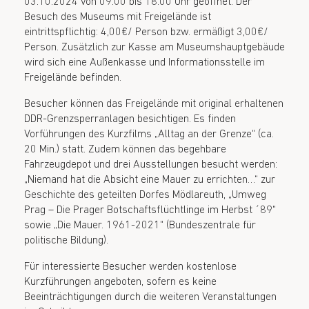
03.10.2024 von 09.00 bis 18.00 Uhr geöffnet. Der
Besuch des Museums mit Freigelände ist
eintrittspflichtig: 4,00€/ Person bzw. ermäßigt 3,00€/
Person. Zusätzlich zur Kasse am Museumshauptgebäude
wird sich eine Außenkasse und Informationsstelle im
Freigelände befinden.
Besucher können das Freigelände mit original erhaltenen
DDR-Grenzsperranlagen besichtigen. Es finden
Vorführungen des Kurzfilms „Alltag an der Grenze“ (ca.
20 Min.) statt. Zudem können das begehbare
Fahrzeugdepot und drei Ausstellungen besucht werden:
„Niemand hat die Absicht eine Mauer zu errichten…“ zur
Geschichte des geteilten Dorfes Mödlareuth, „Umweg
Prag – Die Prager Botschaftsflüchtlinge im Herbst ´89“
sowie „Die Mauer. 1961-2021“ (Bundeszentrale für
politische Bildung).
Für interessierte Besucher werden kostenlose
Kurzführungen angeboten, sofern es keine
Beeinträchtigungen durch die weiteren Veranstaltungen