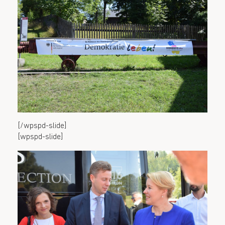
[/wpspd-slide]
[wpspd-slide]