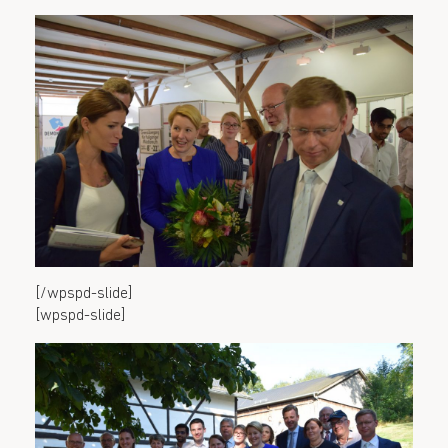
[/wpspd-slide]
[wpspd-slide]