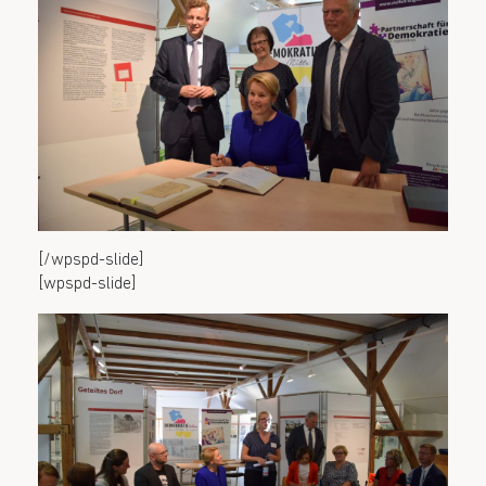
[/wpspd-slide]
[wpspd-slide]