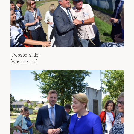
[/wpspd-slide]
[wpspd-slide]