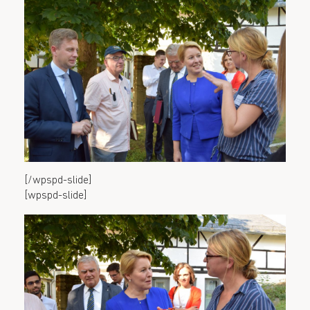
[/wpspd-slide]
[wpspd-slide]