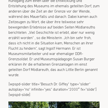
Rundgang zum einen über die Entwicklung und
Entstehung des Museums im ehemals geteilten Dorf, zum
anderen über die Zeit an der Grenze vor der Wende,
während des Mauerfalls und danach. Dabei kamen auch
Zeitzeugen zu Wort, die über ihre teilweise sehr
bewegenden Erlebnisse auf beiden Seiten Mödlareuths
berichteten. „Viel Geschichte ist erlebt, aber nur wenig
erzählt worden“ , so die Ministerin. „Ich bin sehr froh,
dass ich nicht in die Situation kam, Menschen an ihrer
Flucht zu hindern“, sagt Ingolf Hermann. Er ist
Museumsmitarbeiter und war ehemaliger DDR-
Grenzsoldat. Er und Museumspädagogin Susan Burger
erklären ihr die erhaltenen Grenzanlagen im einst
geteilten Dorf Mödlareuth, das auch Little Berlin genannt
wurde.
[wpspd-slider title=“Besuch Dr. Giffey“ type=“slider“
autoplay=“no“ infinite=“yes“ duration=“2000″ fx=“slide“]
[wpspd-slide]