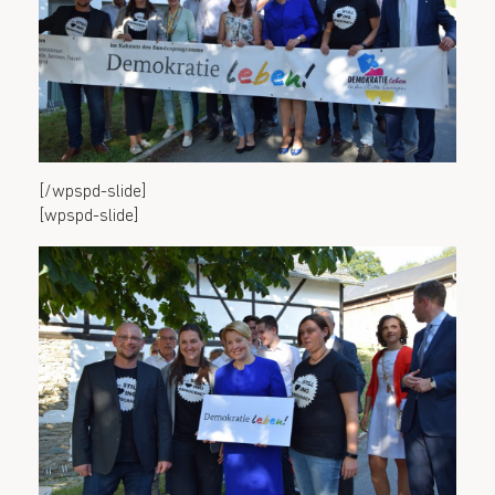
[/wpspd-slide]
[wpspd-slide]