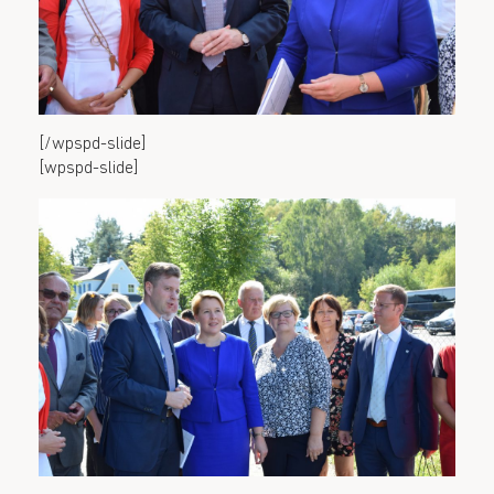
[/wpspd-slide]
[wpspd-slide]