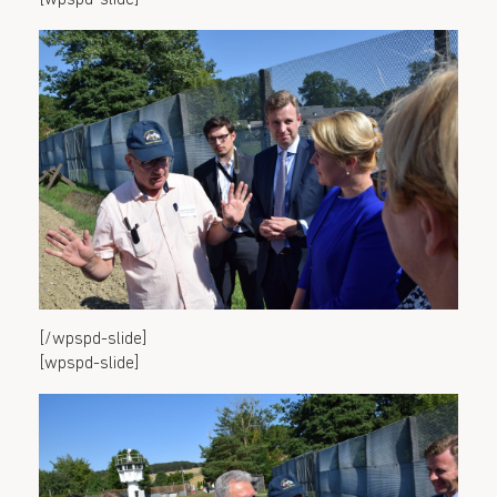
[/wpspd-slide]
[wpspd-slide]