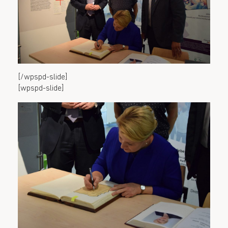
[/wpspd-slide]
[wpspd-slide]