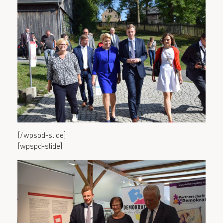
[/wpspd-slide]
[wpspd-slide]