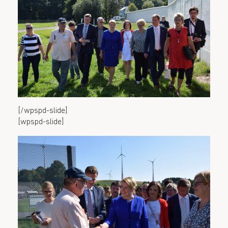
[/wpspd-slide]
[wpspd-slide]