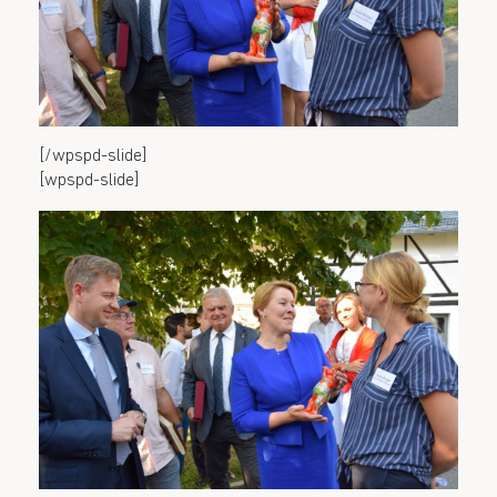
[/wpspd-slide]
[wpspd-slide]