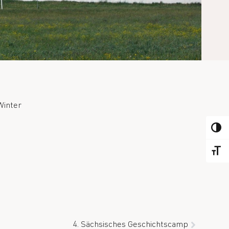
Winter
PASSE
CHANG
4. Sächsisches Geschichtscamp